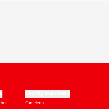
s
Family Members
ches
Cameleon