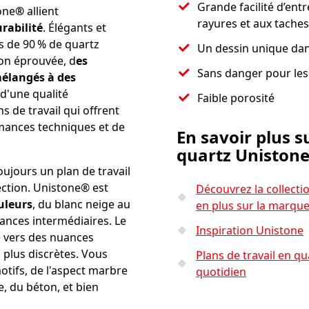
Grande facilité d’entre
one
®
allient
rayures et aux taches
rabilité
. Élégants et
us de 90 % de quartz
Un dessin unique dan
ton éprouvée, d
es
Sans danger pour les 
mélangés à des
d'une qualité
Faible porosité
ns de travail qui offrent
ances techniques et de
En savoir plus s
quartz Uniston
toujours un plan de travail
ection. Unistone® est
Découvrez la collect
uleurs
, du blanc neige au
en plus sur la marqu
uances intermédiaires. Le
Inspiration Unistone
e vers des nuances
u plus discrètes. Vous
Plans de travail en qu
tifs, de l'aspect marbre
quotidien
re, du béton, et bien