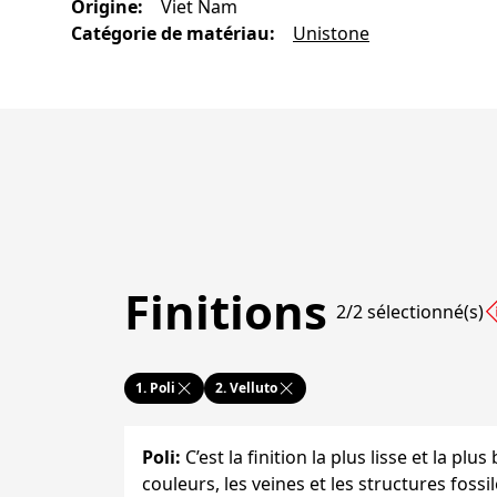
Origine
:
Viet Nam
Catégorie de matériau
:
Unistone
Finitions
2/2 sélectionné(s)
1.
Poli
2.
Velluto
Poli
:
C’est la finition la plus lisse et la plus 
couleurs, les veines et les structures foss