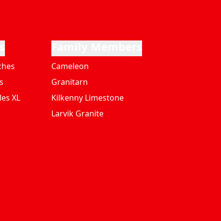
s
Family Members
ches
Cameleon
s
Granitarn
les XL
Kilkenny Limestone
Larvik Granite