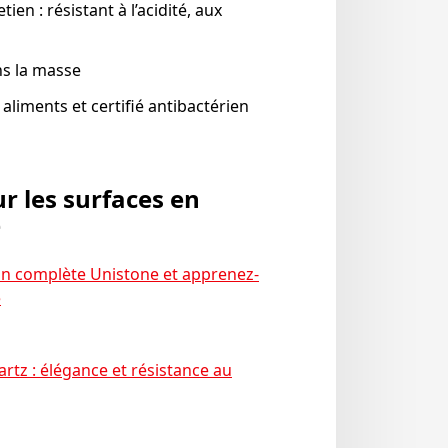
tien : résistant à l’acidité, aux
s la masse
aliments et certifié antibactérien
ur les surfaces en
e
ion complète Unistone et apprenez-
e
artz : élégance et résistance au