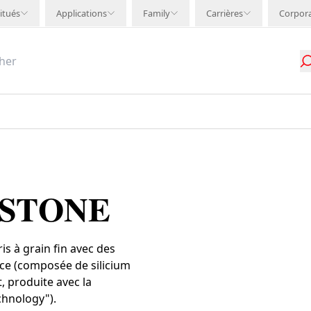
itués
Applications
Family
Carrières
Corpor
ISTONE
is à grain fin avec des
ace (composée de silicium
, produite avec la
chnology").