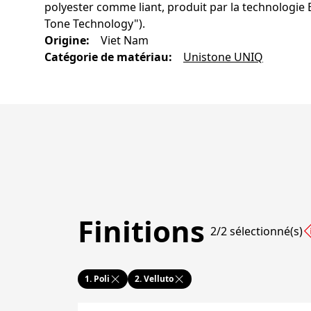
polyester comme liant, produit par la technologi
Tone Technology").
Origine
:
Viet Nam
Catégorie de matériau
:
Unistone UNIQ
Finitions
2/2 sélectionné(s)
1.
Poli
2.
Velluto