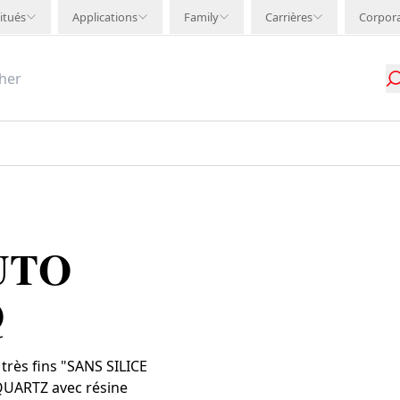
itués
Applications
Family
Carrières
Corpor
UTO
Q
très fins "SANS SILICE
QUARTZ avec résine