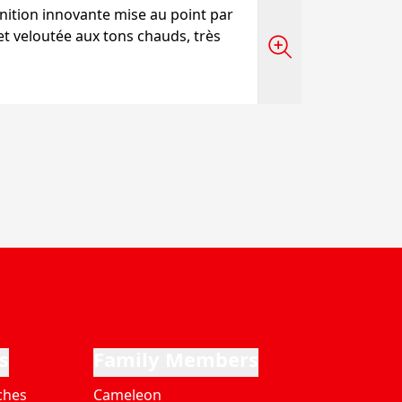
ition innovante mise au point par
et veloutée aux tons chauds, très
s
Family Members
ches
Cameleon