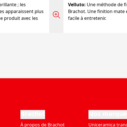
brillante ; les
Velluto
:
Une méthode de fin
iles apparaissent plus
Brachot. Une finition mate 
se produit avec les
facile à entretenir.
Brachot
Nos marque
À propos de Brachot
Uniceramica tran