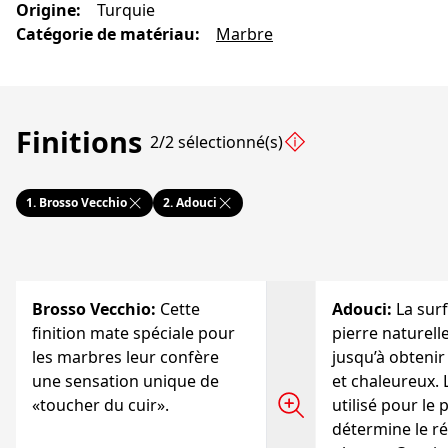
Origine
:
Turquie
Catégorie de matériau
:
Marbre
Finitions
2/2 sélectionné(s)
1.
Brosso Vecchio
2.
Adouci
Brosso Vecchio
:
Cette
Adouci
:
La surf
finition mate spéciale pour
pierre naturell
les marbres leur confère
jusqu’à obtenir
une sensation unique de
et chaleureux. 
«toucher du cuir».
utilisé pour le
détermine le ré