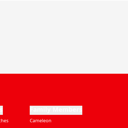
s
Family Members
ches
Cameleon