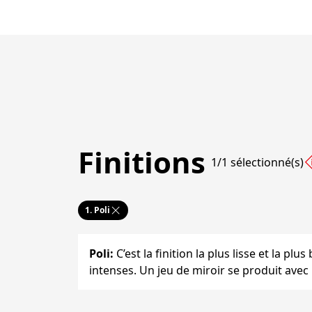
Finitions
1/1 sélectionné(s)
1.
Poli
Poli
:
C’est la finition la plus lisse et la plu
intenses. Un jeu de miroir se produit avec 