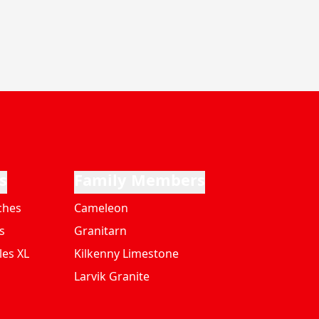
s
Family Members
ches
Cameleon
s
Granitarn
les XL
Kilkenny Limestone
Larvik Granite