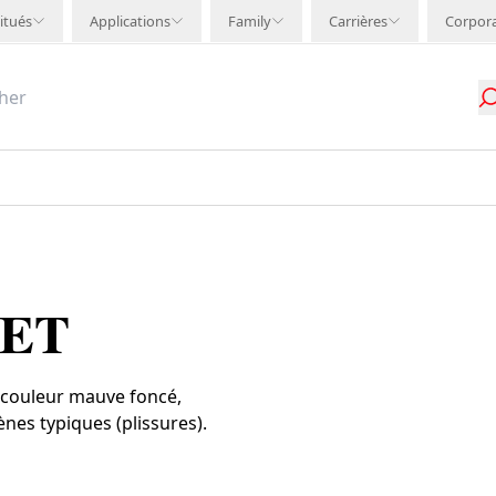
itués
Applications
Family
Carrières
Corpor
LET
e couleur mauve foncé,
es typiques (plissures).