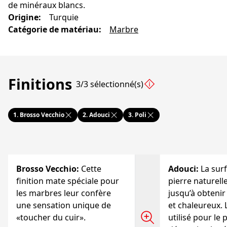
de minéraux blancs.
Origine
:
Turquie
Catégorie de matériau
:
Marbre
Finitions
3/3 sélectionné(s)
1.
Brosso Vecchio
2.
Adouci
3.
Poli
Brosso Vecchio
:
Cette
Adouci
:
La surf
finition mate spéciale pour
pierre naturell
les marbres leur confère
jusqu’à obtenir
une sensation unique de
et chaleureux. 
«toucher du cuir».
utilisé pour le