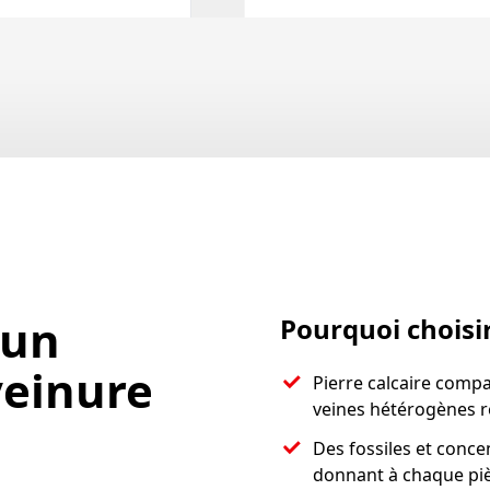
 un
Pourquoi choisir
veinure
Pierre calcaire compac
veines hétérogènes 
Des fossiles et conce
donnant à chaque piè