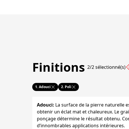
Finitions
2/2 sélectionné(s)
1.
Adouci
2.
Poli
Adouci
:
La surface de la pierre naturelle 
obtenir un éclat mat et chaleureux. Le grai
ponçage détermine le résultat obtenu. Co
d’innombrables applications intérieures.