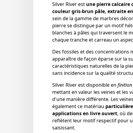
Silver River est
une pierre calcaire 
couleur gris-brun pâle, extraite e
sein de la gamme de marbres décora
pierre se distingue par un motif hé
blanches à pâles qui traversent le 
chaque tranche et carreau un aspect 
Des fossiles et des concentrations 
apparaître de façon éparse sur la sur
caractéristiques naturelles de la pi
sans incidence sur la qualité structur
Silver River est disponible en
finitio
mettant en valeur les veines et les 
d'une manière différente. Les vein
également ce matériau
particuliè
applications en livre ouvert
, où d
reflètent leur motif respectif pour 
saisissant.