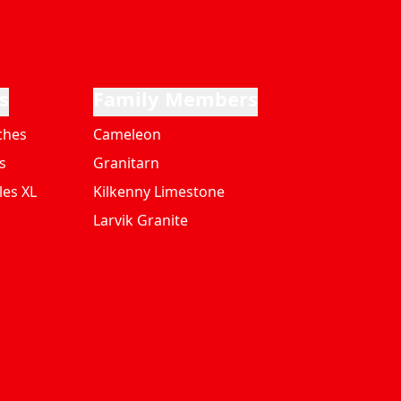
s
Family Members
ches
Cameleon
s
Granitarn
les XL
Kilkenny Limestone
Larvik Granite