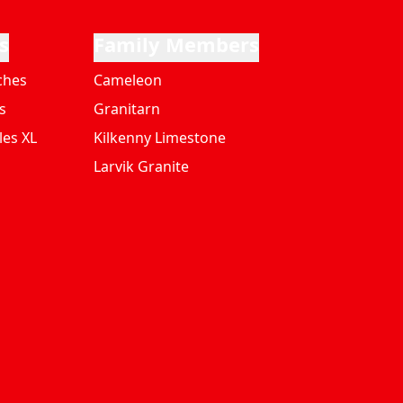
s
Family Members
ches
Cameleon
s
Granitarn
les XL
Kilkenny Limestone
Larvik Granite