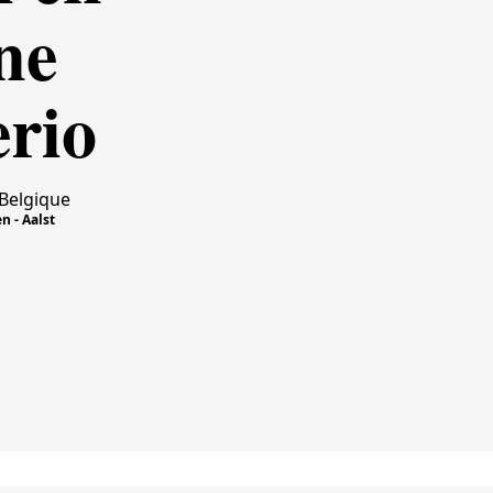
ne
rio
 Belgique
n - Aalst