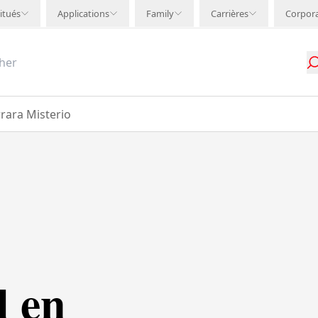
itués
Applications
Family
Carrières
Corpor
rara Misterio
l en