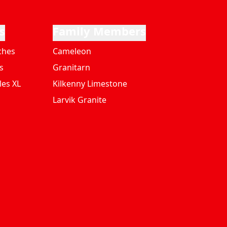
s
Family Members
ches
Cameleon
s
Granitarn
les XL
Kilkenny Limestone
Larvik Granite