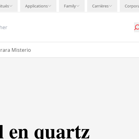
itués
Applications
Family
Carrières
Corpor
rara Misterio
l en quartz