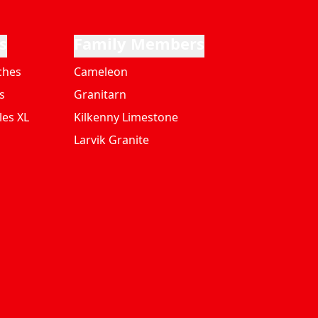
s
Family Members
ches
Cameleon
s
Granitarn
les XL
Kilkenny Limestone
Larvik Granite