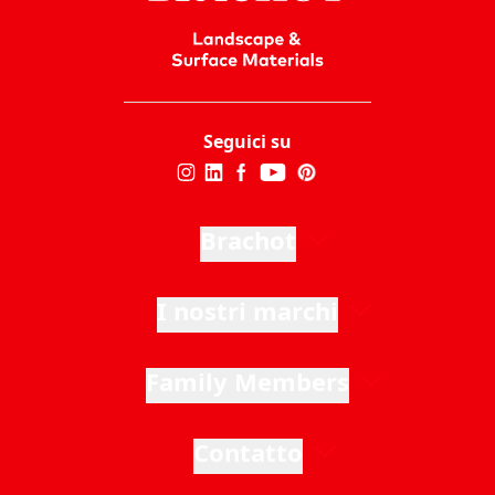
Seguici su
Brachot
I nostri marchi
Family Members
Contatto