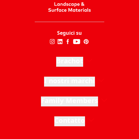
Seguici su
Brachot
I nostri marchi
Family Members
Contatto