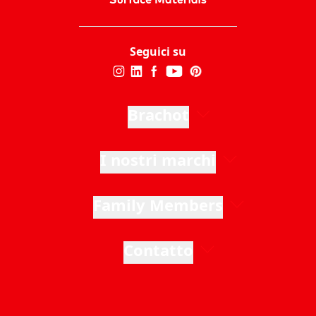
Seguici su
Brachot
I nostri marchi
Family Members
Contatto