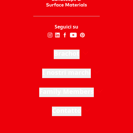
Seguici su
Brachot
I nostri marchi
Family Members
Contatto