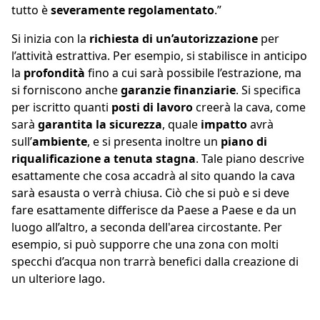
tutto è
severamente regolamentato
.”
Gilles Van Overberghe
, CEO di Brachot
Si inizia con la
richiesta di un’autorizzazione
per
l’attività estrattiva. Per esempio, si stabilisce in anticipo
la
profondità
fino a cui sarà possibile l’estrazione, ma
si forniscono anche
garanzie finanziarie
. Si specifica
per iscritto quanti
posti di lavoro
creerà la cava, come
sarà
garantita la sicurezza
, quale
impatto
avrà
sull’
ambiente
, e si presenta inoltre un
piano di
riqualificazione a tenuta stagna
. Tale piano descrive
esattamente che cosa accadrà al sito quando la cava
sarà esausta o verrà chiusa. Ciò che si può e si deve
fare esattamente differisce da Paese a Paese e da un
luogo all’altro, a seconda dell'area circostante. Per
esempio, si può supporre che una zona con molti
specchi d’acqua non trarrà benefici dalla creazione di
un ulteriore lago.