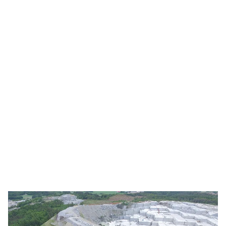
Ci sono tuttavia alcuni
aspetti obbligatori.
Naturalmente bisogna
ripulire il sito e mantenerlo
in sicurezza, rinnovare le
infrastrutture e ripristinare
l’ecosistema. L’estrazione
della pietra naturale non è
certo un’attività da
prendere alla leggera.
Gilles Van Overberghe
, CEO di Brachot