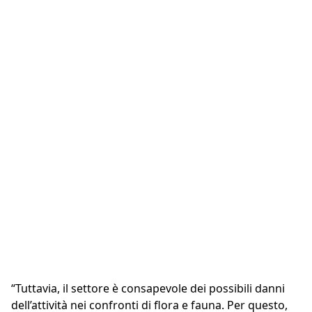
L’estrazione implica lo
spostamento di materie
prime da un luogo a un
altro. Nel fare ciò, non vi è
“Tuttavia, il settore è consapevole dei possibili danni
produzione di rifiuti.
dell’attività nei confronti di flora e fauna. Per questo,