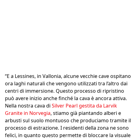
In Cina, per esempio, sono
stati creati un hotel
sotterraneo e un parco
turistico, ma si sta puntando
sempre di più sullo sviluppo
“E a Lessines, in Vallonia, alcune vecchie cave ospitano
di parchi naturali.
ora laghi naturali che vengono utilizzati tra l’altro dai
centri di immersione. Questo processo di ripristino
Gilles Van Overberghe
, CEO di Brachot
può avere inizio anche finché la cava è ancora attiva.
Nella nostra cava di
Silver Pearl gestita da Larvik
Granite in Norvegia
, stiamo già piantando alberi e
arbusti sul suolo montuoso che produciamo tramite il
processo di estrazione. I residenti della zona ne sono
felici, in quanto questo permette di bloccare la visuale