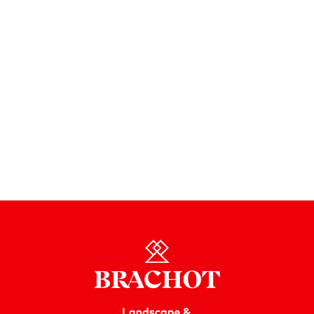
Valutazione del ciclo di vita (LCA) della pietra naturale
rispetto alla ceramica. Leggi il riepilogo dell’indagine
sulla sostenibilità.
Leggi lo studio