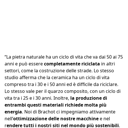
Uno studio tedesco del 2019
mostra che la pietra
naturale consuma almeno
l’84% di energia in meno
“La pietra naturale ha un ciclo di vita che va dai 50 ai 75
rispetto alla ceramica
anni e può essere
completamente riciclata
in altri
settori, come la costruzione delle strade. Lo stesso
Dott. Kristof Callebaur
, geologo in Brachot
studio afferma che la ceramica ha un ciclo di vita
compreso tra i 30 e i 50 anni ed è difficile da riciclare.
Lo stesso vale per il quarzo composito, con un ciclo di
vita tra i 25 e i 30 anni. Inoltre,
la produzione di
entrambi questi materiali richiede molta più
energia
. Noi di Brachot ci impegniamo attivamente
nell’
ottimizzazione delle nostre macchine
e nel
r
endere tutti i nostri siti nel mondo più sostenibili
.