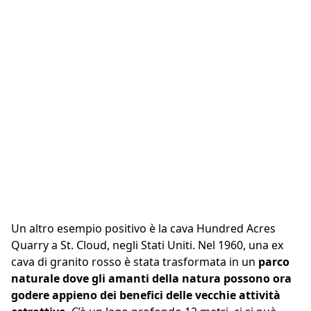
Il lago di Lessines, un bellissimo esempio di
riqualificazione. I centri di immersione ne fanno
spesso uso.
Un altro esempio positivo è la cava Hundred Acres
Quarry a St. Cloud, negli Stati Uniti. Nel 1960, una ex
cava di granito rosso è stata trasformata in un
parco
naturale dove gli amanti della natura possono ora
godere appieno dei benefici delle vecchie attività