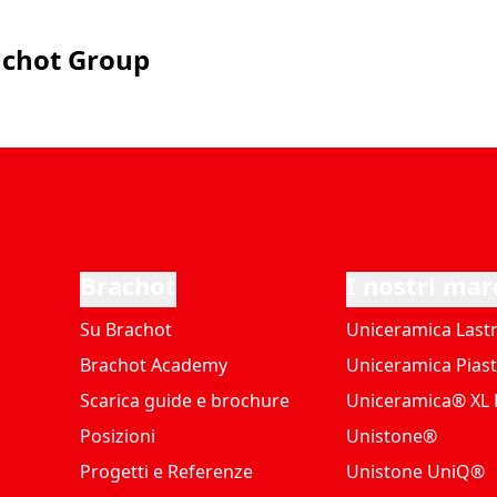
achot Group
Brachot
I nostri mar
Su Brachot
Uniceramica Last
Brachot Academy
Uniceramica Piast
Scarica guide e brochure
Uniceramica® XL P
Posizioni
Unistone®
Progetti e Referenze
Unistone UniQ®