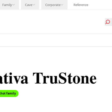
Family
Cave
Corporate
Referenze
ativa TruStone
chot family