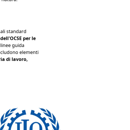
pali standard
 dell'OCSE per
le
 linee guida
ncludono elementi
a di lavoro,