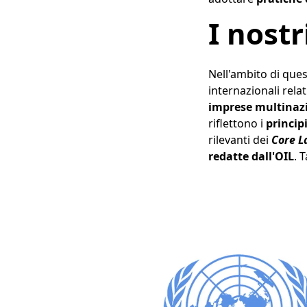
I nost
Nell'ambito di ques
internazionali rel
imprese multinaz
riflettono i
princip
rilevanti dei
Core L
redatte dall'OIL
. 