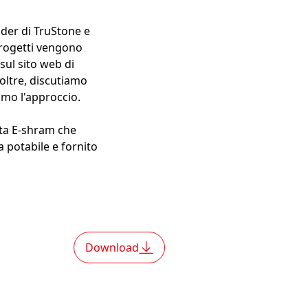
lder di TruStone e
 progetti vengono
 sul sito web di
noltre, discutiamo
amo l'approccio.
rta E-shram che
a potabile e fornito
Download