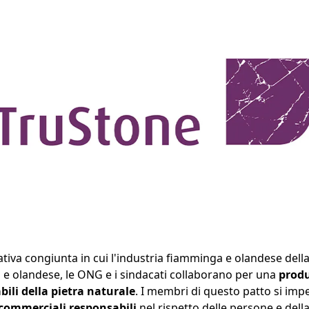
ativa congiunta in cui l'industria fiamminga e olandese della 
e olandese, le ONG e i sindacati collaborano per una
produ
ili della pietra naturale
. I membri di questo patto si im
 commerciali responsabili
nel rispetto delle persone e dell