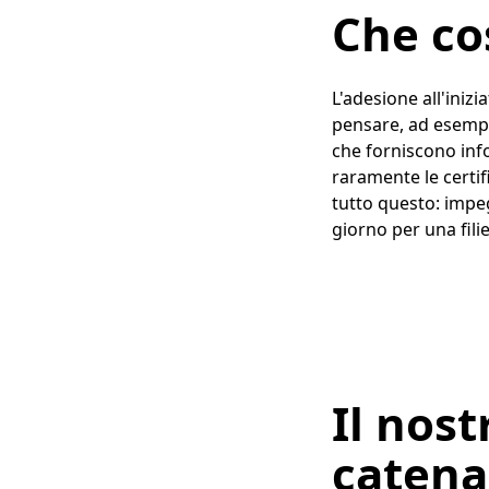
Che co
L'adesione all'iniz
pensare, ad esempi
che forniscono inf
raramente le certi
tutto questo: imp
giorno per una filie
Il nost
catena