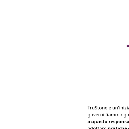
TruStone è un'inizi
governi fiammingo 
acquisto responsab
adottare
pratiche