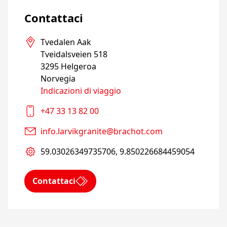
Contattaci
Tvedalen Aak

Tveidalsveien 518

3295 Helgeroa

Norvegia
Indicazioni di viaggio
+47 33 13 82 00
info.larvikgranite@brachot.com
59.03026349735706, 9.850226684459054
Contattaci