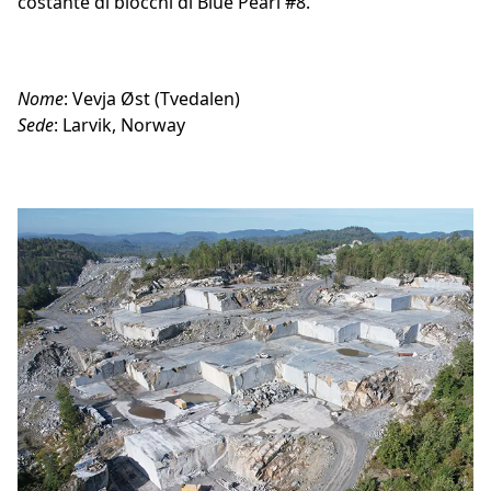
costante di blocchi di Blue Pearl #8.
Nome
: Vevja Øst (Tvedalen)
Sede
: Larvik, Norway