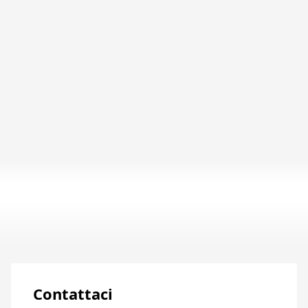
Le cave di Larvik Granite offrono ai propri clienti
cinque materiali unici. Blu, verde, grigio e
marrone, in ogni cava si estraggono con cura e
passione pietre naturali di altissima qualità.
Panoramica delle cave
Contattaci