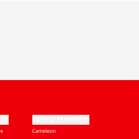
chi
Family Members
re
Cameleon