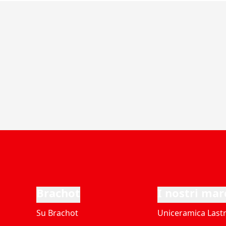
Brachot
I nostri mar
Su Brachot
Uniceramica Last