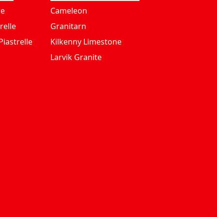
re
Cameleon
relle
Granitarn
iastrelle
Kilkenny Limestone
Larvik Granite