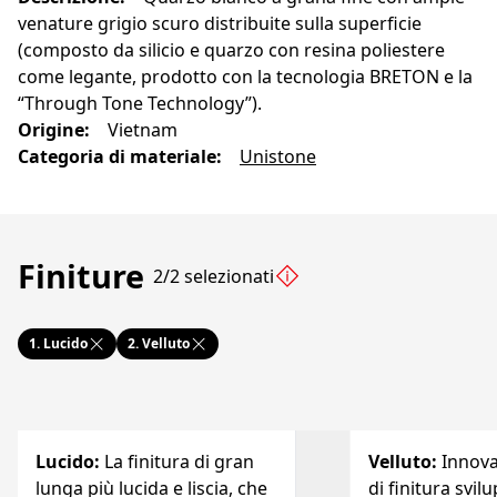
venature grigio scuro distribuite sulla superficie
(composto da silicio e quarzo con resina poliestere
come legante, prodotto con la tecnologia BRETON e la
“Through Tone Technology”).
Origine
:
Vietnam
Categoria di materiale
:
Unistone
Finiture
2/2 selezionati
1.
Lucido
2.
Velluto
Lucido
:
La finitura di gran
Velluto
:
Innov
lunga più lucida e liscia, che
di finitura svil