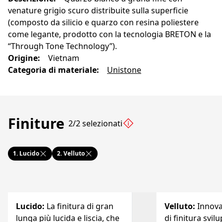
venature grigio scuro distribuite sulla superficie
(composto da silicio e quarzo con resina poliestere
come legante, prodotto con la tecnologia BRETON e la
“Through Tone Technology”).
Origine
:
Vietnam
Categoria di materiale
:
Unistone
Finiture
2/2 selezionati
1.
Lucido
2.
Velluto
Lucido
:
La finitura di gran
Velluto
:
Innov
lunga più lucida e liscia, che
di finitura svil