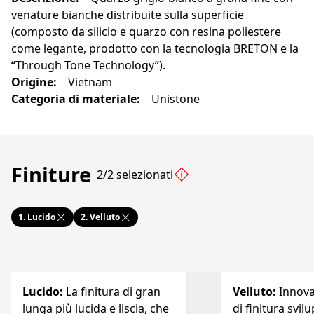
venature bianche distribuite sulla superficie
(composto da silicio e quarzo con resina poliestere
come legante, prodotto con la tecnologia BRETON e la
“Through Tone Technology”).
Origine
:
Vietnam
Categoria di materiale
:
Unistone
Finiture
2/2 selezionati
1.
Lucido
2.
Velluto
Lucido
:
La finitura di gran
Velluto
:
Innov
lunga più lucida e liscia, che
di finitura svil