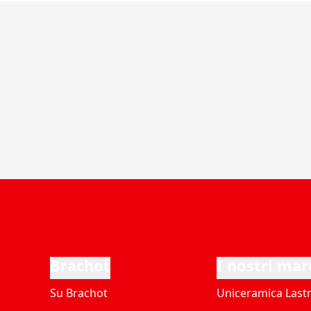
Brachot
I nostri mar
Su Brachot
Uniceramica Last