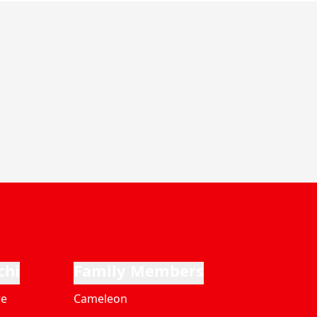
chi
Family Members
re
Cameleon