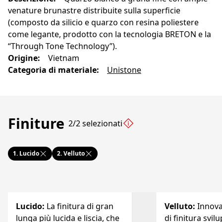
venature brunastre distribuite sulla superficie
(composto da silicio e quarzo con resina poliestere
come legante, prodotto con la tecnologia BRETON e la
“Through Tone Technology”).
Origine
:
Vietnam
Categoria di materiale
:
Unistone
Finiture
2/2 selezionati
1.
Lucido
2.
Velluto
Lucido
:
La finitura di gran
Velluto
:
Innov
lunga più lucida e liscia, che
di finitura svil