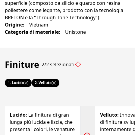
superficie (composto da silicio e quarzo con resina
poliestere come legante, prodotto con la tecnologia
BRETON e la “Through Tone Technology”).
Origine
:
Vietnam
Categoria di materiale
:
Unistone
Finiture
2/2 selezionati
1.
Lucido
2.
Velluto
Lucido
:
La finitura di gran
Velluto
:
Innov
lunga più lucida e liscia, che
di finitura svil
presenta i colori, le venature
internamente d