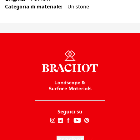
Categoria di materiale
:
Unistone
Seguici su
Brachot