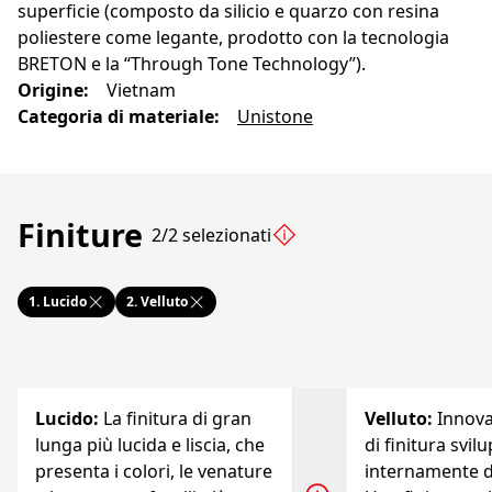
superficie (composto da silicio e quarzo con resina
poliestere come legante, prodotto con la tecnologia
BRETON e la “Through Tone Technology”).
Origine
:
Vietnam
Categoria di materiale
:
Unistone
Finiture
2/2 selezionati
1.
Lucido
2.
Velluto
Lucido
:
La finitura di gran
Velluto
:
Innov
lunga più lucida e liscia, che
di finitura svil
presenta i colori, le venature
internamente d