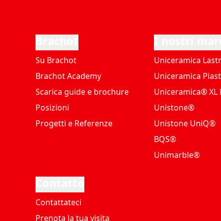
Brachot
I nostri mar
Su Brachot
Uniceramica Last
Brachot Academy
Uniceramica Piast
Scarica guide e brochure
Uniceramica® XL P
Posizioni
Unistone®
Progetti e Referenze
Unistone UniQ®
BQS®
Unimarble®
Contatto
Contattateci
Prenota la tua visita