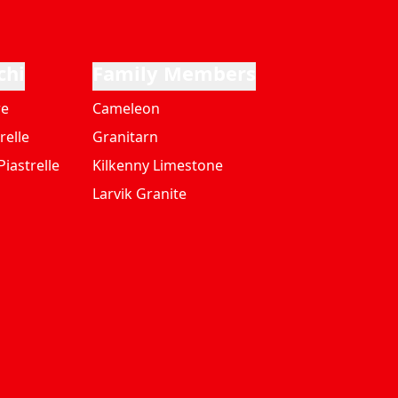
chi
Family Members
re
Cameleon
relle
Granitarn
iastrelle
Kilkenny Limestone
Larvik Granite