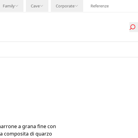
Family
Cave
Corporate
Referenze
marrone a grana fine con
tra composita di quarzo