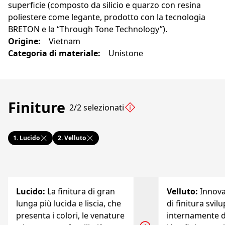
superficie (composto da silicio e quarzo con resina
poliestere come legante, prodotto con la tecnologia
BRETON e la “Through Tone Technology”).
Origine
:
Vietnam
Categoria di materiale
:
Unistone
Finiture
2/2 selezionati
1.
Lucido
2.
Velluto
Lucido
:
La finitura di gran
Velluto
:
Innov
lunga più lucida e liscia, che
di finitura svil
presenta i colori, le venature
internamente d