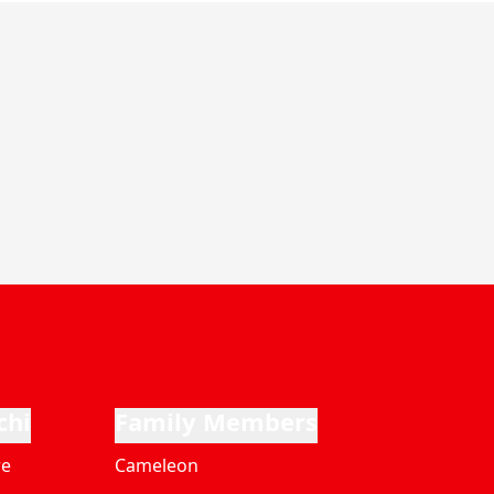
chi
Family Members
re
Cameleon