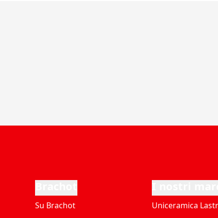
Brachot
I nostri mar
Su Brachot
Uniceramica Last