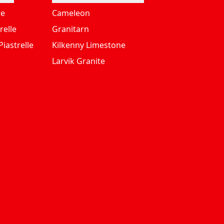
re
Cameleon
relle
Granitarn
iastrelle
Kilkenny Limestone
Larvik Granite