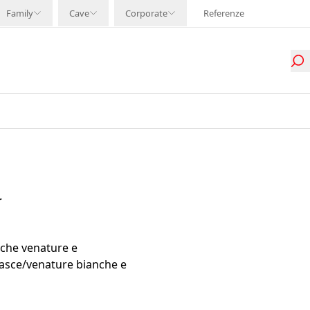
Family
Cave
Corporate
Referenze
Y
iche venature e
fasce/venature bianche e