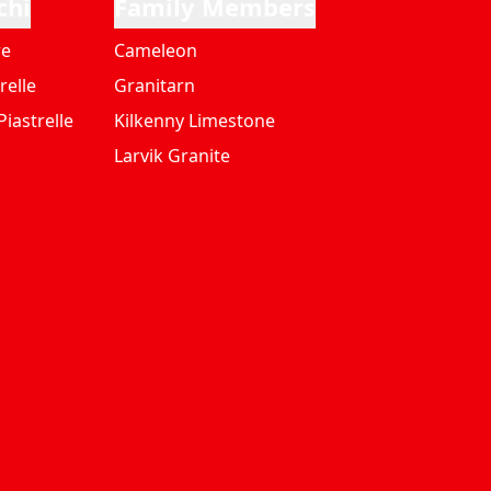
chi
Family Members
re
Cameleon
relle
Granitarn
iastrelle
Kilkenny Limestone
Larvik Granite