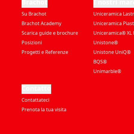
Brachot
I nostri mar
Su Brachot
Uniceramica Last
Brachot Academy
Uniceramica Piast
Scarica guide e brochure
Uniceramica® XL P
Posizioni
Unistone®
Progetti e Referenze
Unistone UniQ®
BQS®
Unimarble®
Contatto
Contattateci
Prenota la tua visita