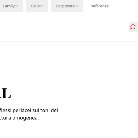
Family
Cave
Corporate
Referenze
RL
lessi perlacei sui toni del
truttura omogenea.