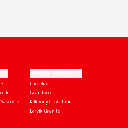
chi
Family Members
re
Cameleon
relle
Granitarn
iastrelle
Kilkenny Limestone
Larvik Granite