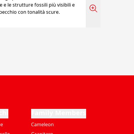
 e le strutture fossili più visibili e
specchio con tonalità scure.
chi
Family Members
re
Cameleon