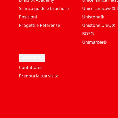
Brachot Academy
Uniceramica Piast
Scarica guide e brochure
Uniceramica® XL P
Posizioni
Unistone®
Progetti e Referenze
Unistone UniQ®
BQS®
Unimarble®
Contatto
Contattateci
Prenota la tua visita