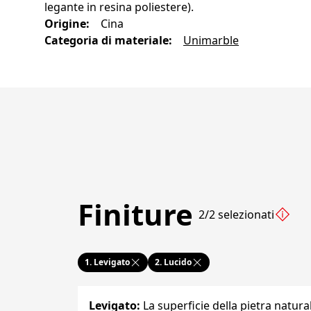
legante in resina poliestere).
Origine
:
Cina
Categoria di materiale
:
Unimarble
Finiture
2/2 selezionati
1.
Levigato
2.
Lucido
Levigato
:
La superficie della pietra natura