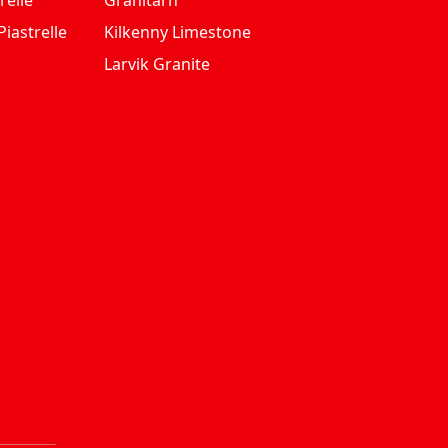
relle
Granitarn
iastrelle
Kilkenny Limestone
Larvik Granite