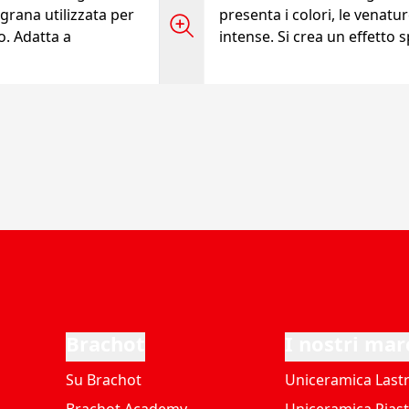
grana utilizzata per
presenta i colori, le venature
o. Adatta a
intense. Si crea un effetto 
Brachot
I nostri mar
Su Brachot
Uniceramica Last