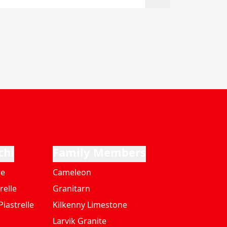
chi
Family Members
re
Cameleon
relle
Granitarn
iastrelle
Kilkenny Limestone
Larvik Granite