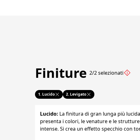
Finiture
2/2 selezionati
1.
Lucido
2.
Levigato
Lucido
:
La finitura di gran lunga più lucida 
presenta i colori, le venature e le strutture f
intense. Si crea un effetto specchio con to