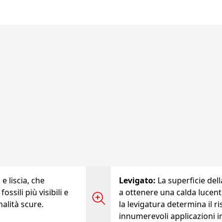
e liscia, che
Levigato
:
La superficie dell
ossili più visibili e
a ottenere una calda lucent
nalità scure.
la levigatura determina il r
innumerevoli applicazioni i