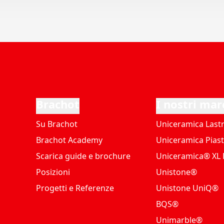
Brachot
I nostri mar
Su Brachot
Uniceramica Last
Brachot Academy
Uniceramica Piast
Scarica guide e brochure
Uniceramica® XL P
Posizioni
Unistone®
Progetti e Referenze
Unistone UniQ®
BQS®
Unimarble®