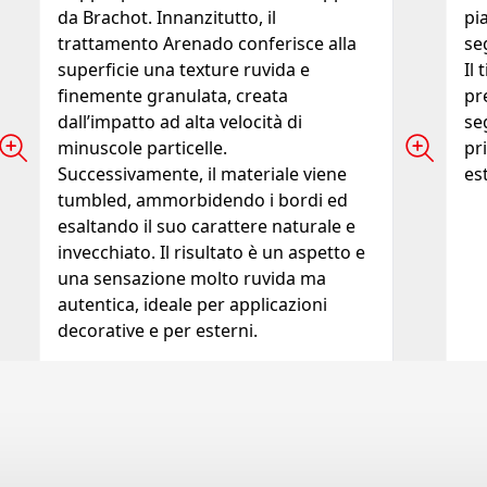
da Brachot. Innanzitutto, il
pi
trattamento Arenado conferisce alla
se
superficie una texture ruvida e
Il 
finemente granulata, creata
pr
dall’impatto ad alta velocità di
seg
minuscole particelle.
pr
Successivamente, il materiale viene
es
tumbled, ammorbidendo i bordi ed
esaltando il suo carattere naturale e
invecchiato. Il risultato è un aspetto e
una sensazione molto ruvida ma
autentica, ideale per applicazioni
decorative e per esterni.