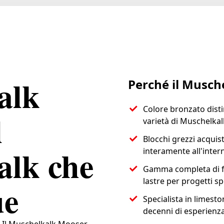
alk
Perché il Musch
Colore bronzato distin
l
varietà di Muschelkal
Blocchi grezzi acquist
alk che
interamente all'inter
Gamma completa di for
lastre per progetti spe
ue
Specialista in limes
decenni di esperienza