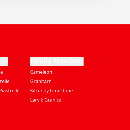
chi
Family Members
re
Cameleon
relle
Granitarn
iastrelle
Kilkenny Limestone
Larvik Granite