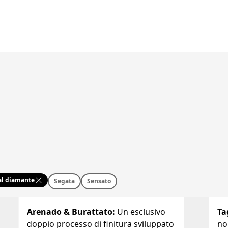
 al diamante
Segata
Sensato
Arenado & Burattato
:
Un esclusivo
Ta
doppio processo di finitura sviluppato
non