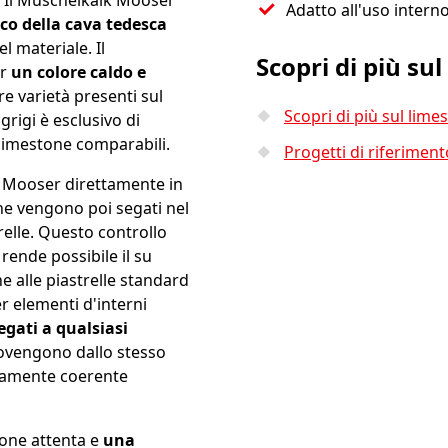
. Il Muschelkalk Mooser
Adatto all'uso intern
ico della cava tedesca
el materiale. Il
Scopri di più s
er
un colore caldo e
re varietà presenti sul
Scopri di più sul lime
grigi è esclusivo di
 limestone comparabili.
Progetti di riferime
k Mooser direttamente in
e vengono poi segati nel
relle. Questo controllo
 rende possibile il su
e alle piastrelle standard
r elementi d'interni
gati a qualsiasi
provengono dallo stesso
sivamente coerente
ione attenta e
una