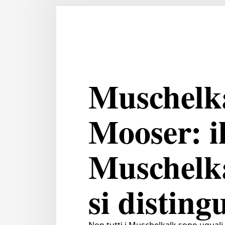
Muschelk
Mooser: i
Muschelk
si disting