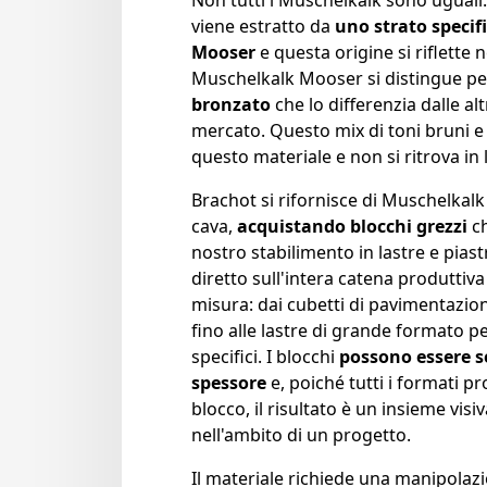
Non tutti i Muschelkalk sono uguali
viene estratto da
uno strato specif
Mooser
e questa origine si riflette n
Muschelkalk Mooser si distingue p
bronzato
che lo differenzia dalle alt
mercato. Questo mix di toni bruni e 
questo materiale e non si ritrova in
Brachot si rifornisce di Muschelkal
cava,
acquistando blocchi grezzi
ch
nostro stabilimento in lastre e piast
diretto sull'intera catena produttiva
misura: dai cubetti di pavimentazion
fino alle lastre di grande formato pe
specifici. I blocchi
possono essere se
spessore
e, poiché tutti i formati 
blocco, il risultato è un insieme vi
nell'ambito di un progetto.
Il materiale richiede una manipolaz