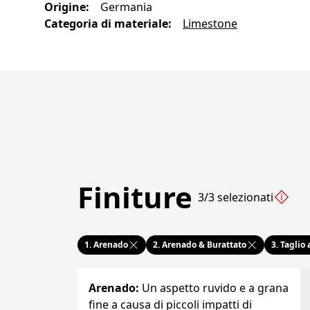
Origine
:
Germania
Categoria di materiale
:
Limestone
Finiture
3/3 selezionati
1.
Arenado
2.
Arenado & Burattato
3.
Taglio
Arenado
:
Un aspetto ruvido e a grana
fine a causa di piccoli impatti di