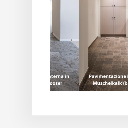
Pavimentazione interna in
Pavimentazione i
Muschelkalk Mooser
Muschelkalk (b