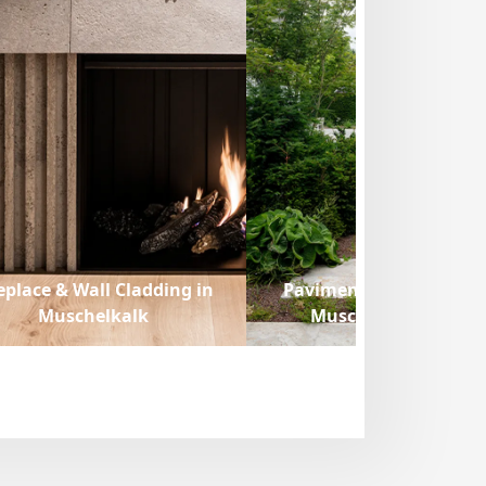
eplace & Wall Cladding in
Pavimentazione estern
Muschelkalk
Muschelkalk Moose