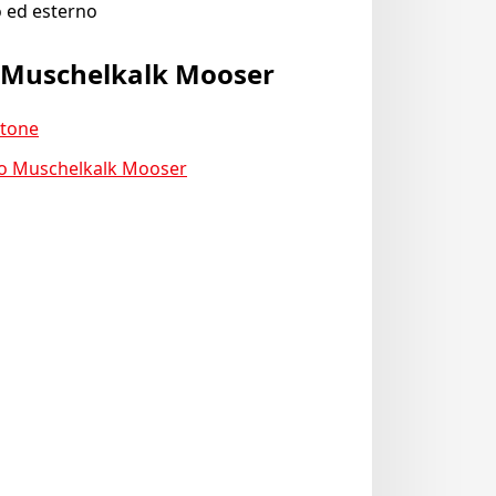
o ed esterno
ul Muschelkalk Mooser
stone
nto Muschelkalk Mooser