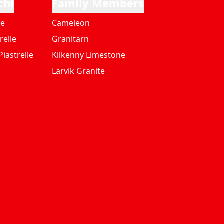
chi
Family Members
re
Cameleon
relle
Granitarn
iastrelle
Kilkenny Limestone
Larvik Granite