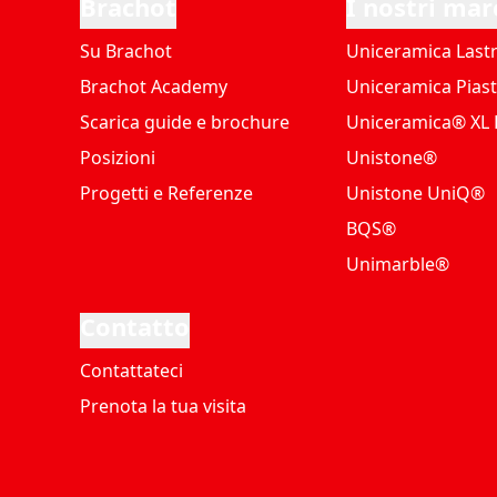
Brachot
I nostri mar
Su Brachot
Uniceramica Last
Brachot Academy
Uniceramica Piast
Scarica guide e brochure
Uniceramica® XL P
Posizioni
Unistone®
Progetti e Referenze
Unistone UniQ®
BQS®
Unimarble®
Contatto
Contattateci
Prenota la tua visita