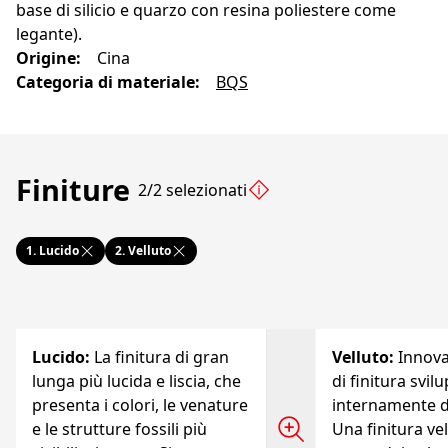
base di silicio e quarzo con resina poliestere come
legante).
Origine
:
Cina
Categoria di materiale
:
BQS
Finiture
2/2 selezionati
1.
Lucido
2.
Velluto
Lucido
:
La finitura di gran
Velluto
:
Innov
lunga più lucida e liscia, che
di finitura svil
presenta i colori, le venature
internamente d
e le strutture fossili più
Una finitura vel