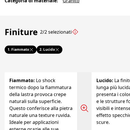
Categoria di materiale
:
Granito
Finiture
2/2 selezionati
1.
Fiammato
2.
Lucido
Fiammato
:
Lo shock
Lucido
:
La fini
termico dopo la fiammatura
lunga più lucida
della lastra provoca crepe
presenta i color
naturali sulla superficie.
e le strutture fo
Questo conferisce alla pietra
visibili e intens
naturale una texture ruvida.
effetto specchi
Ideale per applicazioni
scure.
esterne grazie alle sue