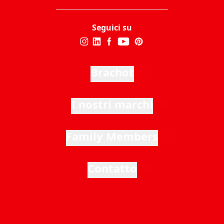
Seguici su
Brachot
I nostri marchi
Family Members
Contatto