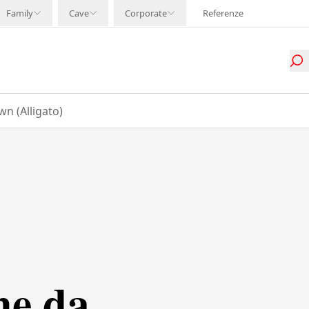
Family
Cave
Corporate
Referenze
n (Alligato)
ne da