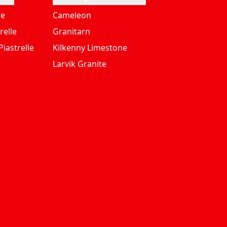
re
Cameleon
relle
Granitarn
iastrelle
Kilkenny Limestone
Larvik Granite