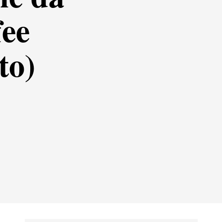
fee
to)