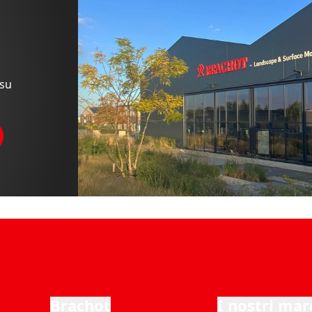
 su
Brachot
I nostri mar