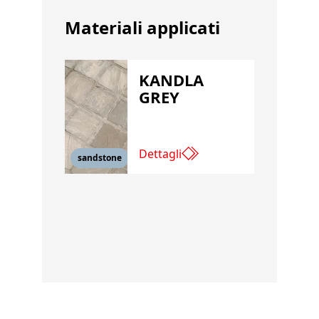
Materiali applicati
KANDLA
GREY
Dettagli
sandstone