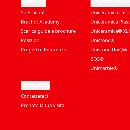
Brachot
I nostri mar
Su Brachot
Uniceramica Last
Brachot Academy
Uniceramica Piast
Scarica guide e brochure
Uniceramica® XL P
Posizioni
Unistone®
Progetti e Referenze
Unistone UniQ®
BQS®
Unimarble®
Contatto
Contattateci
Prenota la tua visita