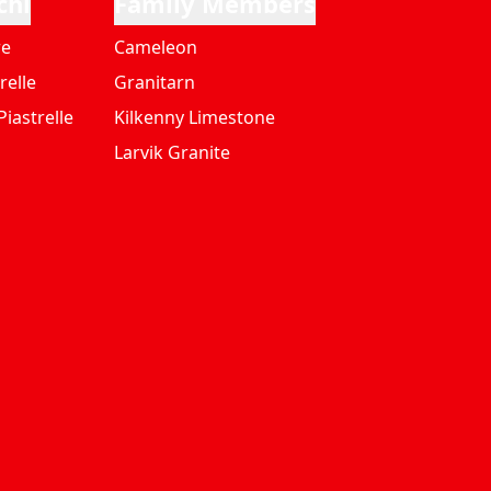
chi
Family Members
re
Cameleon
relle
Granitarn
iastrelle
Kilkenny Limestone
Larvik Granite