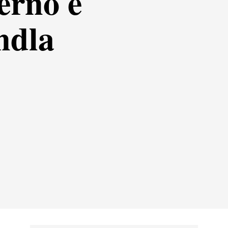
erno e
ndla