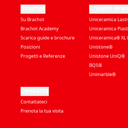
Brachot
I nostri mar
Su Brachot
Uniceramica Last
Brachot Academy
Uniceramica Piast
Scarica guide e brochure
Uniceramica® XL P
Posizioni
Unistone®
Progetti e Referenze
Unistone UniQ®
BQS®
Unimarble®
Contatto
Contattateci
Prenota la tua visita