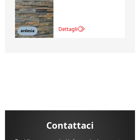
Dettagli
ardesia
Contattaci