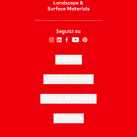
Seguici su
Brachot
I nostri marchi
Family Members
Contatto