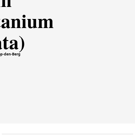
itanium
ta)
-op-den-Berg