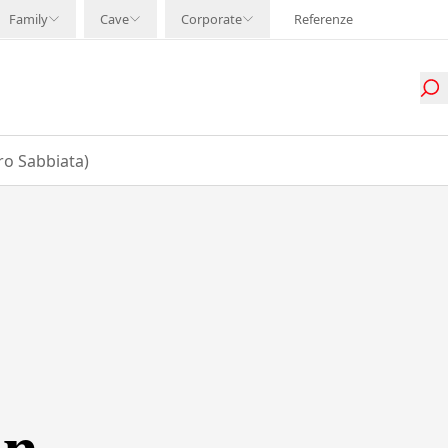
Family
Cave
Corporate
Referenze
ro Sabbiata)
in