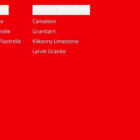
chi
Family Members
re
Cameleon
relle
Granitarn
iastrelle
Kilkenny Limestone
Larvik Granite