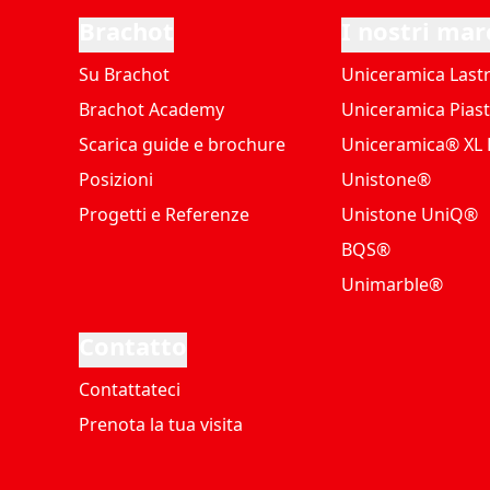
Brachot
I nostri mar
Su Brachot
Uniceramica Last
Brachot Academy
Uniceramica Piast
Scarica guide e brochure
Uniceramica® XL P
Posizioni
Unistone®
Progetti e Referenze
Unistone UniQ®
BQS®
Unimarble®
Contatto
Contattateci
Prenota la tua visita