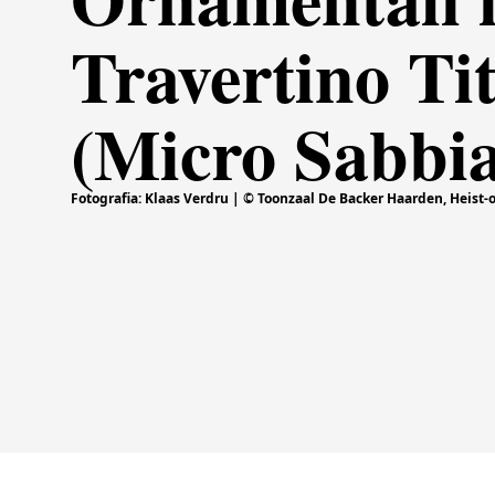
Travertino T
(Micro Sabbia
Fotografia: Klaas Verdru | © Toonzaal De Backer Haarden, Heist