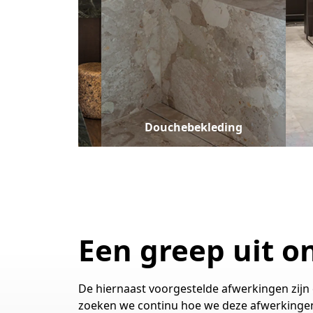
wastafels &
ekleding
Douchebekleding
Een greep uit o
De hiernaast voorgestelde afwerkingen zijn 
zoeken we continu hoe we deze afwerkinge