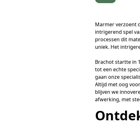
Marmer verzoent d
intrigerend spel v
processen dit mate
uniek. Het intrige
Brachot startte in
tot een echte speci
gaan onze speciali
Altijd met oog voo
blijven we innovere
afwerking, met st
Ontde