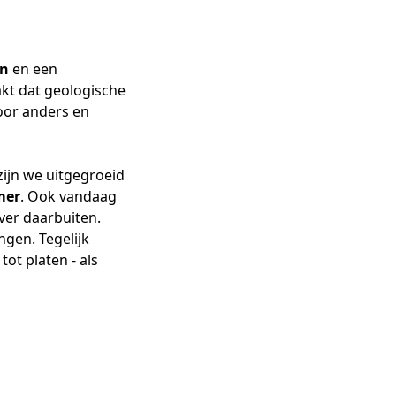
en
en een
akt dat geologische
oor anders en
zijn we uitgegroeid
mer
. Ook vandaag
ver daarbuiten.
ngen. Tegelijk
ot platen - als