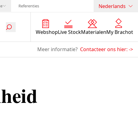
Nederlands
te
Referenties
Webshop
Live Stock
Materialen
My Brachot
Meer informatie?
Contacteer ons hier:
->
heid