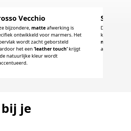
rosso Vecchio
Sensato
ze bijzondere,
matte
afwerking is
Dankzij deze
cifiek ontwikkeld voor marmers. Het
krijgt het ma
pervlak wordt zacht geborsteld
matte
uitstr
ardoor het een
‘leather touch’
krijgt
aanvoelt.
de natuurlijke kleur wordt
accentueerd.
bij je