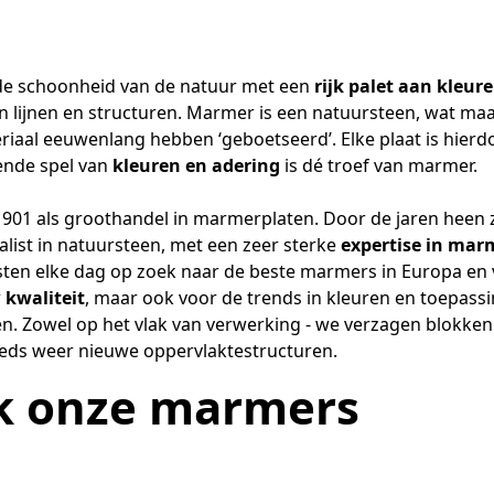
e schoonheid van de natuur met een
rijk palet aan kleur
an lijnen en structuren. Marmer is een natuursteen, wat ma
riaal eeuwenlang hebben ‘geboetseerd’. Elke plaat is hierd
rende spel van
kleuren en adering
is dé troef van marmer.
 1901 als groothandel in marmerplaten. Door de jaren heen 
alist in natuursteen, met een zeer sterke
expertise in mar
sten elke dag op zoek naar de beste marmers in Europa en 
r
kwaliteit
, maar ook voor de trends in kleuren en toepassi
n. Zowel op het vlak van verwerking - we verzagen blokken t
eeds weer nieuwe oppervlaktestructuren.
k onze marmers