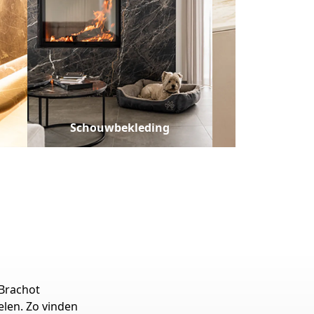
Schouwbekleding
Decoratieve 
 Brachot
len. Zo vinden