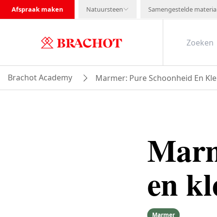
Afspraak maken
Natuursteen
Samengestelde materia
Brachot Academy
Marmer: Pure Schoonheid En Kl
Marm
en k
Marmer