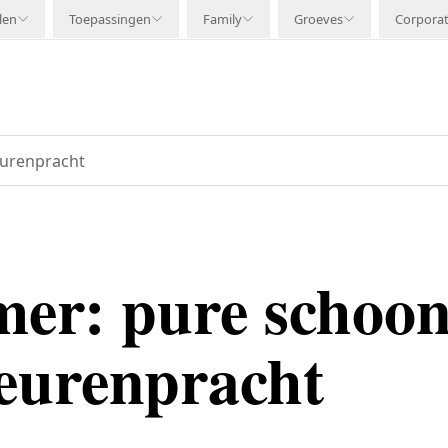
len
Toepassingen
Family
Groeves
Corpora
eurenpracht
er: pure schoon
leurenpracht