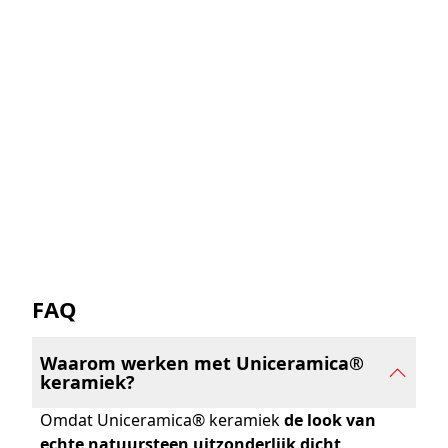
Bekijk alle informatie over ons assortiment
Uniceramica platen comfortabel vanuit uw zetel met
onze
downloadbare brochure
.
Download
FAQ
Waarom werken met Uniceramica®
keramiek?
Omdat Uniceramica® keramiek
de look van
echte natuursteen uitzonderlijk dicht