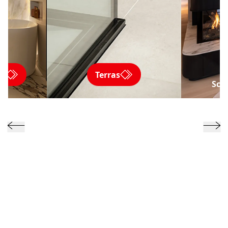
ng
Terras
Sch