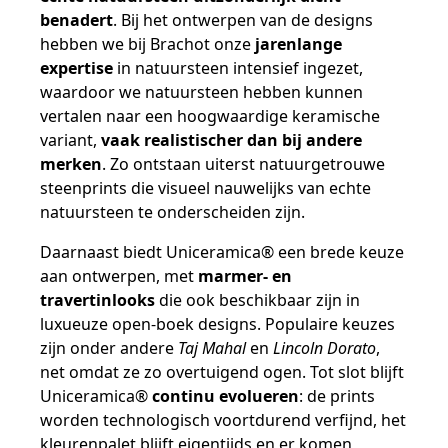
benadert
. Bij het ontwerpen van de designs
hebben we bij Brachot onze
jarenlange
expertise
in natuursteen intensief ingezet,
waardoor we natuursteen hebben kunnen
vertalen naar een hoogwaardige keramische
variant,
vaak realistischer dan bij andere
merken
. Zo ontstaan uiterst natuurgetrouwe
steenprints die visueel nauwelijks van echte
natuursteen te onderscheiden zijn.
Daarnaast biedt Uniceramica® een brede keuze
aan ontwerpen, met
marmer- en
travertinlooks
die ook beschikbaar zijn in
luxueuze open-boek designs. Populaire keuzes
zijn onder andere
Taj Mahal
en
Lincoln Dorato
,
net omdat ze zo overtuigend ogen. Tot slot blijft
Uniceramica®
continu evolueren
: de prints
worden technologisch voortdurend verfijnd, het
kleurenpalet blijft eigentijds en er komen